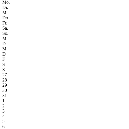
Mo.
Di.
Mi.
Do.
Fr.
Sa.
So.
M
D
M
D
F
S
S
27
28
29
30
31
1
2
3
4
5
6