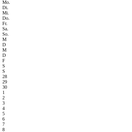
Mo.
Di.
Mi.
Do.
Fr.
Sa.
So.
M
D
M
D
F
S
S
28
29
30
1
2
3
4
5
6
7
8