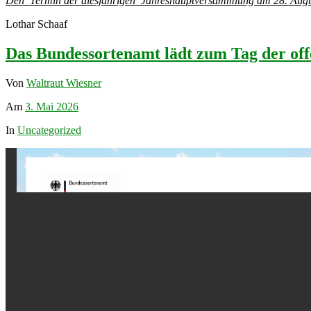
Den Termin der diesjährigen Jahreshauptversammlung am 28. August 
Lothar Schaaf
Das Bundessortenamt lädt zum Tag der off
Von
Waltraut Wiesner
Am
3. Mai 2026
In
Uncategorized