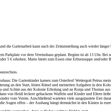
und die Gartenarbeit kann nach der Zeitumstellung auch wieder länger b
em Parkplatz vor dem Vereinshaus geplant. Beginn ist ab 13 Uhr. Bei s
oder 5 € erhoben. Mario bietet zum Essen eine Erbsensuppe und/oder Bra
sausschuss.
shaus: Die Gartenkinder kamen zum Osterfest! Wettergott Petrus meint
isterung an den Start, lösten Rätsel und meisterten Aufgaben in den 
ra und Achim aus der Kolonie Erholung und an Ronja und Thomas aus d
ann von Heidi leckere gebackene Waffeln und Kinder und Eltern ließen
inder vom Verein. Anschließend warteten viele ausgepustete Eier dara
t die Augen offen – der Aushang hängt demnächst in den Kästen in eure