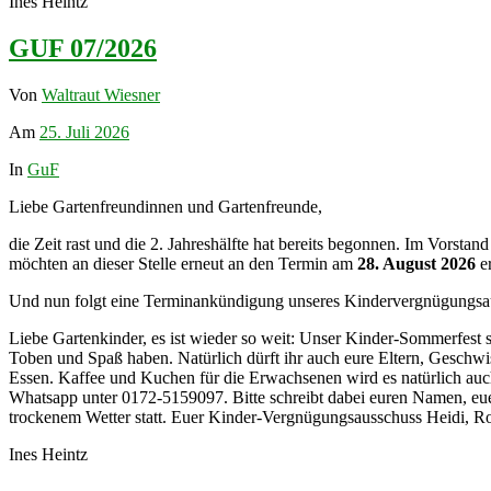
Ines Heintz
GUF 07/2026
Von
Waltraut Wiesner
Am
25. Juli 2026
In
GuF
Liebe Gartenfreundinnen und Gartenfreunde,
die Zeit rast und die 2. Jahreshälfte hat bereits begonnen. Im Vorstan
möchten an dieser Stelle erneut an den Termin am
28. August 2026
er
Und nun folgt eine Terminankündigung unseres Kindervergnügungsa
Liebe Gartenkinder, es ist wieder so weit: Unser Kinder-Sommerfest s
Toben und Spaß haben. Natürlich dürft ihr auch eure Eltern, Geschwi
Essen. Kaffee und Kuchen für die Erwachsenen wird es natürlich auch
Whatsapp unter 0172-5159097. Bitte schreibt dabei euren Namen, euer
trockenem Wetter statt. Euer Kinder-Vergnügungsausschuss Heidi, R
Ines Heintz