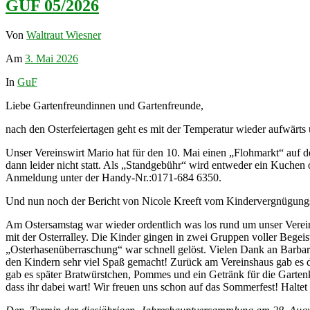
GUF 05/2026
Von
Waltraut Wiesner
Am
3. Mai 2026
In
GuF
Liebe Gartenfreundinnen und Gartenfreunde,
nach den Osterfeiertagen geht es mit der Temperatur wieder aufwärts 
Unser Vereinswirt Mario hat für den 10. Mai einen „Flohmarkt“ auf d
dann leider nicht statt. Als „Standgebühr“ wird entweder ein Kuchen 
Anmeldung unter der Handy-Nr.:0171-684 6350.
Und nun noch der Bericht von Nicole Kreeft vom Kindervergnügung
Am Ostersamstag war wieder ordentlich was los rund um unser Verein
mit der Osterralley. Die Kinder gingen in zwei Gruppen voller Bege
„Osterhasenüberraschung“ war schnell gelöst. Vielen Dank an Barba
den Kindern sehr viel Spaß gemacht! Zurück am Vereinshaus gab es d
gab es später Bratwürstchen, Pommes und ein Getränk für die Gartenk
dass ihr dabei wart! Wir freuen uns schon auf das Sommerfest! Halte