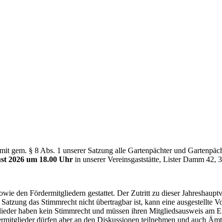
rmit gem. § 8 Abs. 1 unserer Satzung alle Gartenpächter und Gartenpäc
st 2026 um 18.00 Uhr
in unserer Vereinsgaststätte, Lister Damm 42, 3
owie den Fördermitgliedern gestattet. Der Zutritt zu dieser Jahreshau
 Satzung das Stimmrecht nicht übertragbar ist, kann eine ausgestellte V
tglieder haben kein Stimmrecht und müssen ihren Mitgliedsausweis am 
rmitglieder dürfen aber an den Diskussionen teilnehmen und auch Äm