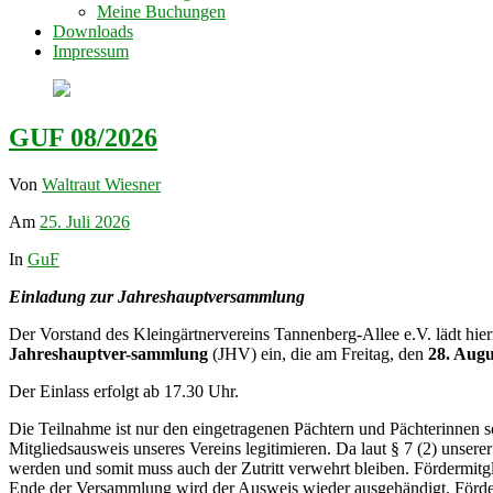
Meine Buchungen
Downloads
Impressum
GUF 08/2026
Von
Waltraut Wiesner
Am
25. Juli 2026
In
GuF
Einladung zur Jahreshauptversammlung
Der Vorstand des Kleingärtnervereins Tannenberg-Allee e.V. lädt hie
Jahreshauptver-sammlung
(JHV) ein, die am Freitag, den
28. Augu
Der Einlass erfolgt ab 17.30 Uhr.
Die Teilnahme ist nur den eingetragenen Pächtern und Pächterinnen s
Mitgliedsausweis unseres Vereins legitimieren. Da laut § 7 (2) unserer
werden und somit muss auch der Zutritt verwehrt bleiben. Fördermi
Ende der Versammlung wird der Ausweis wieder ausgehändigt. Förde