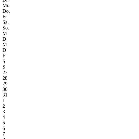
Mi.
Do.
Fr.
Sa.
So.
M
D
M
D
F
S
S
27
28
29
30
31
1
2
3
4
5
6
7