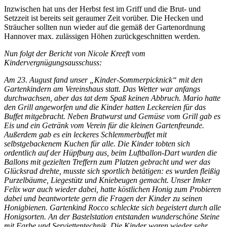
Inzwischen hat uns der Herbst fest im Griff und die Brut- und
Setzzeit ist bereits seit geraumer Zeit vorüber. Die Hecken und
Sträucher sollten nun wieder auf die gemäß der Gartenordnung
Hannover max. zulässigen Höhen zurückgeschnitten werden.
Nun folgt der Bericht von Nicole Kreeft vom
Kindervergnügungsausschuss:
Am 23. August fand unser „Kinder-Sommerpicknick“ mit den
Gartenkindern am Vereinshaus statt. Das Wetter war anfangs
durchwachsen, aber das tat dem Spaß keinen Abbruch. Mario hatte
den Grill angeworfen und die Kinder hatten Leckereien für das
Buffet mitgebracht. Neben Bratwurst und Gemüse vom Grill gab es
Eis und ein Getränk vom Verein für die kleinen Gartenfreunde.
Außerdem gab es ein leckeres Schlemmerbuffet mit
selbstgebackenem Kuchen für alle. Die Kinder tobten sich
ordentlich auf der Hüpfburg aus, beim Luftballon-Dart wurden die
Ballons mit gezielten Treffern zum Platzen gebracht und wer das
Glücksrad drehte, musste sich sportlich betätigen: es wurden fleißig
Purzelbäume, Liegestütz und Kniebeugen gemacht. Unser Imker
Felix war auch wieder dabei, hatte köstlichen Honig zum Probieren
dabei und beantwortete gern die Fragen der Kinder zu seinen
Honigbienen. Gartenkind Rocco schleckte sich begeistert durch alle
Honigsorten. An der Bastelstation entstanden wunderschöne Steine
mit Farbe und Serviettentechnik. Die Kinder waren wieder sehr