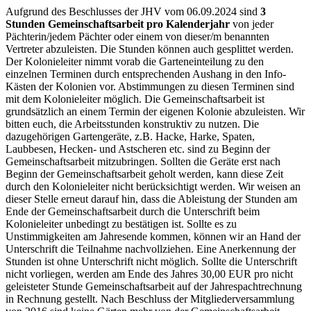
Aufgrund des Beschlusses der JHV vom 06.09.2024 sind
3
Stunden Gemeinschaftsarbeit pro Kalenderjahr
von jeder
Pächterin/jedem Pächter oder einem von dieser/m benannten
Vertreter abzuleisten. Die Stunden können auch gesplittet werden.
Der Kolonieleiter nimmt vorab die Garteneinteilung zu den
einzelnen Terminen durch entsprechenden Aushang in den Info-
Kästen der Kolonien vor. Abstimmungen zu diesen Terminen sind
mit dem Kolonieleiter möglich. Die Gemeinschaftsarbeit ist
grundsätzlich an einem Termin der eigenen Kolonie abzuleisten. Wir
bitten euch, die Arbeitsstunden konstruktiv zu nutzen. Die
dazugehörigen Gartengeräte, z.B. Hacke, Harke, Spaten,
Laubbesen, Hecken- und Astscheren etc. sind zu Beginn der
Gemeinschaftsarbeit mitzubringen. Sollten die Geräte erst nach
Beginn der Gemeinschaftsarbeit geholt werden, kann diese Zeit
durch den Kolonieleiter nicht berücksichtigt werden. Wir weisen an
dieser Stelle erneut darauf hin, dass die Ableistung der Stunden am
Ende der Gemeinschaftsarbeit durch die Unterschrift beim
Kolonieleiter unbedingt zu bestätigen ist. Sollte es zu
Unstimmigkeiten am Jahresende kommen, können wir an Hand der
Unterschrift die Teilnahme nachvollziehen. Eine Anerkennung der
Stunden ist ohne Unterschrift nicht möglich. Sollte die Unterschrift
nicht vorliegen, werden am Ende des Jahres 30,00 EUR pro nicht
geleisteter Stunde Gemeinschaftsarbeit auf der Jahrespachtrechnung
in Rechnung gestellt. Nach Beschluss der Mitgliederversammlung