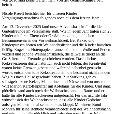
von 2016 sind keine Gärten mehr von der Gemeinschaftsarbeit
befreit.
Nicole Kreeft berichtet hier für unseren Kinder-
Vergnügungsausschuss folgendes noch aus dem letzten Jahr:
Am 13. Dezember 2025 fand unser Adventsbasteln für die kleinen
Gartenfreunde im Vereinshaus statt. Wie in jedem Jahr trafen sich 25
Kinder mit ihren Eltern oder Großeltern zum gemütlichen
Beisammensein in der Vorweihnachtszeit. Bei Kakao und
Kinderpunsch hörten wir Weihnachtslieder und die Kinder bastelten
fleißig: Engel aus Notenpapier, Tannenbäume mit Wolle und Perlen
verziert und schöne Weihnachtskarten, die teilweise direkt an die
Großeltern und Freunde geschrieben wurden. Das beliebte
Kekseverzieren durfte natürlich auch nicht fehlen: der Kreativität
waren keine Grenzen gesetzt und während nebenbei genascht
wurde, entstanden tolle Kekskreationen, die bestimmt nicht alle den
Weg bis nach Hause geschafft haben. Zur Stärkung gab es
selbstgebackene Kekse, Mandarinen und Nüsse und von unserem
Wirt Marion Kartoffelpuffer mit Apfelmus für die Kinder. Und ganz
plötzlich stand auch noch der Weihnachtsmann im Raum und er
hatte für alle Kinder Leckereien mitgebracht. Für das nächste Jahr
wünscht sich der Weihnachtsmann, dass alle Kinder Gedichte
aufsagen können – mal sehen, ob das klappt. Mit einem Bund
Möhren für seine Rentiere verabschiedete sich der Weihnachtsmann
und wir gingen alle glücklich und zufrieden nach Hause. Wir