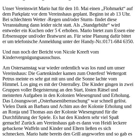
Unser Vereinswirt Mario hat für den 10. Mai einen „Flohmarkt“ auf
dem Parkplatz vor dem Vereinshaus geplant. Beginn ist ab 13 Uhr.
Bei schlechtem Wetter -Regen und/oder Sturm- findet diese
Veranstaltung dann leider nicht statt. Als „Standgebühr“ wird
entweder ein Kuchen oder 5 € erhoben. Mario bietet zum Essen eine
Erbsensuppe und/oder Bratwurst an. Für seine Planung dafür bittet
er um telefonische Anmeldung unter der Handy-Nr.:0171-684 6350.
Und nun noch der Bericht von Nicole Kreeft vom
Kindervergnügungsausschuss.
Am Ostersamstag war wieder ordentlich was los rund um unser
Vereinshaus: Die Gartenkinder kamen zum Osterfest! Wettergott
Petrus meinte es sehr gut mit uns und die Sonne lachte vom
Himmel. Los ging es mit der Osterralley. Die Kinder gingen in zwei
Gruppen voller Begeisterung an den Start, lösten Rätsel und
meisterten Aufgaben in den Kolonien Wiesengrund und Erholung.
Das Lösungswort „Osterhasenüberraschung“ war schnell gelöst.
Vielen Dank an Barbara und Achim aus der Kolonie Erholung und
an Ronja und Thomas aus der Kolonie Wiesengrund für die
Durchführung der Spiele. Es hat den Kindern sehr viel Spaß
gemacht! Zurück am Vereinshaus gab es dann von Heidi leckere
gebackene Waffeln und Kinder und Eltern ließen es sich
schmecken. Mario hatte bereits den Grill angeworfen und so gab es