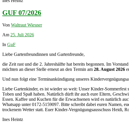
Ines Heintz
GUF 07/2026
Von
Waltraut Wiesner
Am
25. Juli 2026
In
GuF
Liebe Gartenfreundinnen und Gartenfreunde,
die Zeit rast und die 2. Jahreshälfte hat bereits begonnen. Im Vorstan
möchten an dieser Stelle erneut an den Termin am
28. August 2026
er
Und nun folgt eine Terminankündigung unseres Kindervergnügungsa
Liebe Gartenkinder, es ist wieder so weit: Unser Kinder-Sommerfest s
Toben und Spaß haben. Natürlich dürft ihr auch eure Eltern, Geschwi
Essen. Kaffee und Kuchen für die Erwachsenen wird es natürlich auch
Whatsapp unter 0172-5159097. Bitte schreibt dabei euren Namen, euer
trockenem Wetter statt. Euer Kinder-Vergnügungsausschuss Heidi, R
Ines Heintz