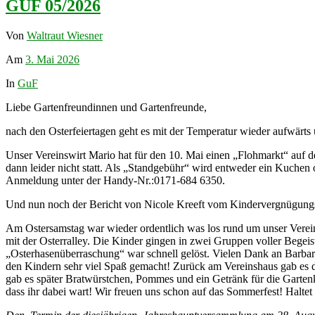
GUF 05/2026
Von
Waltraut Wiesner
Am
3. Mai 2026
In
GuF
Liebe Gartenfreundinnen und Gartenfreunde,
nach den Osterfeiertagen geht es mit der Temperatur wieder aufwärts 
Unser Vereinswirt Mario hat für den 10. Mai einen „Flohmarkt“ auf d
dann leider nicht statt. Als „Standgebühr“ wird entweder ein Kuchen 
Anmeldung unter der Handy-Nr.:0171-684 6350.
Und nun noch der Bericht von Nicole Kreeft vom Kindervergnügung
Am Ostersamstag war wieder ordentlich was los rund um unser Verein
mit der Osterralley. Die Kinder gingen in zwei Gruppen voller Bege
„Osterhasenüberraschung“ war schnell gelöst. Vielen Dank an Barba
den Kindern sehr viel Spaß gemacht! Zurück am Vereinshaus gab es d
gab es später Bratwürstchen, Pommes und ein Getränk für die Gartenk
dass ihr dabei wart! Wir freuen uns schon auf das Sommerfest! Halte