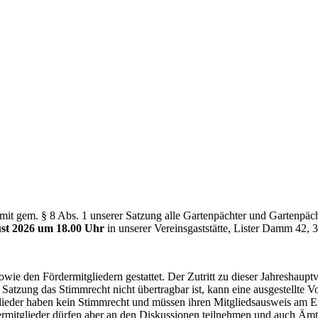
rmit gem. § 8 Abs. 1 unserer Satzung alle Gartenpächter und Gartenpäc
st 2026 um 18.00 Uhr
in unserer Vereinsgaststätte, Lister Damm 42, 3
owie den Fördermitgliedern gestattet. Der Zutritt zu dieser Jahreshau
 Satzung das Stimmrecht nicht übertragbar ist, kann eine ausgestellte V
tglieder haben kein Stimmrecht und müssen ihren Mitgliedsausweis am 
rmitglieder dürfen aber an den Diskussionen teilnehmen und auch Äm