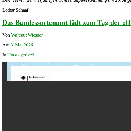
Den Termin der diesjährigen Jahreshauptversammlung am 28. August 
Lothar Schaaf
Das Bundessortenamt lädt zum Tag der off
Von
Waltraut Wiesner
Am
3. Mai 2026
In
Uncategorized