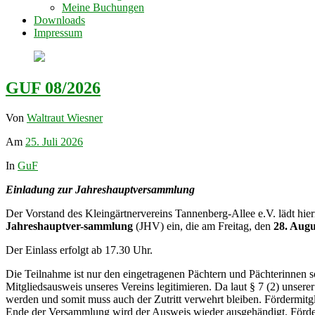
Meine Buchungen
Downloads
Impressum
GUF 08/2026
Von
Waltraut Wiesner
Am
25. Juli 2026
In
GuF
Einladung zur Jahreshauptversammlung
Der Vorstand des Kleingärtnervereins Tannenberg-Allee e.V. lädt hie
Jahreshauptver-sammlung
(JHV) ein, die am Freitag, den
28. Augu
Der Einlass erfolgt ab 17.30 Uhr.
Die Teilnahme ist nur den eingetragenen Pächtern und Pächterinnen s
Mitgliedsausweis unseres Vereins legitimieren. Da laut § 7 (2) unserer
werden und somit muss auch der Zutritt verwehrt bleiben. Fördermi
Ende der Versammlung wird der Ausweis wieder ausgehändigt. Förde