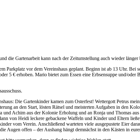
und die Gartenarbeit kann nach der Zeitumstellung auch wieder länger b
em Parkplatz vor dem Vereinshaus geplant. Beginn ist ab 13 Uhr. Bei s
oder 5 € erhoben. Mario bietet zum Essen eine Erbsensuppe und/oder Bra
sausschuss.
shaus: Die Gartenkinder kamen zum Osterfest! Wettergott Petrus meint
isterung an den Start, lösten Rätsel und meisterten Aufgaben in den 
ra und Achim aus der Kolonie Erholung und an Ronja und Thomas aus d
ann von Heidi leckere gebackene Waffeln und Kinder und Eltern ließen
inder vom Verein. Anschließend warteten viele ausgepustete Eier dara
t die Augen offen – der Aushang hängt demnächst in den Kästen in eure