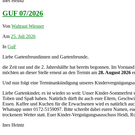
Ines Heintz
GUF 07/2026
Von
Waltraut Wiesner
Am
25. Juli 2026
In
GuF
Liebe Gartenfreundinnen und Gartenfreunde,
die Zeit rast und die 2. Jahreshälfte hat bereits begonnen. Im Vorstan
möchten an dieser Stelle erneut an den Termin am
28. August 2026
er
Und nun folgt eine Terminankündigung unseres Kindervergnügungsa
Liebe Gartenkinder, es ist wieder so weit: Unser Kinder-Sommerfest s
Toben und Spaß haben. Natürlich dürft ihr auch eure Eltern, Geschwi
Essen. Kaffee und Kuchen für die Erwachsenen wird es natürlich auch
Whatsapp unter 0172-5159097. Bitte schreibt dabei euren Namen, euer
trockenem Wetter statt. Euer Kinder-Vergnügungsausschuss Heidi, R
Ines Heintz