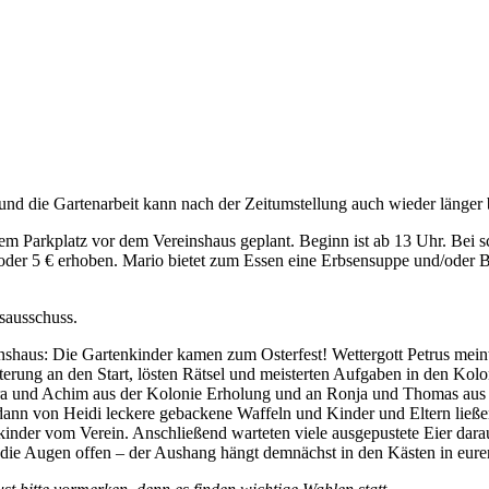
und die Gartenarbeit kann nach der Zeitumstellung auch wieder länger b
em Parkplatz vor dem Vereinshaus geplant. Beginn ist ab 13 Uhr. Bei s
oder 5 € erhoben. Mario bietet zum Essen eine Erbsensuppe und/oder Bra
sausschuss.
shaus: Die Gartenkinder kamen zum Osterfest! Wettergott Petrus meint
isterung an den Start, lösten Rätsel und meisterten Aufgaben in den 
ra und Achim aus der Kolonie Erholung und an Ronja und Thomas aus d
ann von Heidi leckere gebackene Waffeln und Kinder und Eltern ließen
inder vom Verein. Anschließend warteten viele ausgepustete Eier dara
t die Augen offen – der Aushang hängt demnächst in den Kästen in eure