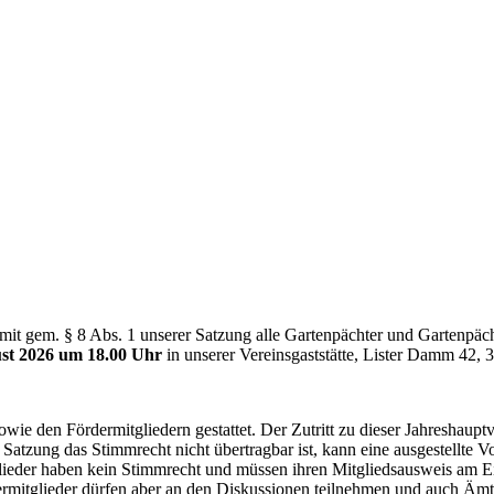
rmit gem. § 8 Abs. 1 unserer Satzung alle Gartenpächter und Gartenpäc
st 2026 um 18.00 Uhr
in unserer Vereinsgaststätte, Lister Damm 42, 3
owie den Fördermitgliedern gestattet. Der Zutritt zu dieser Jahreshau
 Satzung das Stimmrecht nicht übertragbar ist, kann eine ausgestellte V
tglieder haben kein Stimmrecht und müssen ihren Mitgliedsausweis am 
rmitglieder dürfen aber an den Diskussionen teilnehmen und auch Äm