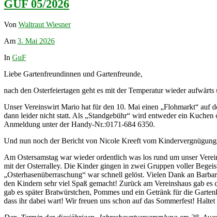
GUF 05/2026
Von
Waltraut Wiesner
Am
3. Mai 2026
In
GuF
Liebe Gartenfreundinnen und Gartenfreunde,
nach den Osterfeiertagen geht es mit der Temperatur wieder aufwärts 
Unser Vereinswirt Mario hat für den 10. Mai einen „Flohmarkt“ auf d
dann leider nicht statt. Als „Standgebühr“ wird entweder ein Kuchen 
Anmeldung unter der Handy-Nr.:0171-684 6350.
Und nun noch der Bericht von Nicole Kreeft vom Kindervergnügung
Am Ostersamstag war wieder ordentlich was los rund um unser Verein
mit der Osterralley. Die Kinder gingen in zwei Gruppen voller Bege
„Osterhasenüberraschung“ war schnell gelöst. Vielen Dank an Barba
den Kindern sehr viel Spaß gemacht! Zurück am Vereinshaus gab es d
gab es später Bratwürstchen, Pommes und ein Getränk für die Gartenk
dass ihr dabei wart! Wir freuen uns schon auf das Sommerfest! Halte