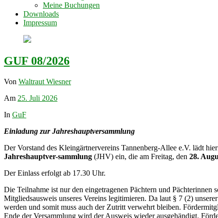
Meine Buchungen
Downloads
Impressum
GUF 08/2026
Von
Waltraut Wiesner
Am
25. Juli 2026
In
GuF
Einladung zur Jahreshauptversammlung
Der Vorstand des Kleingärtnervereins Tannenberg-Allee e.V. lädt hie
Jahreshauptver-sammlung
(JHV) ein, die am Freitag, den
28. Augu
Der Einlass erfolgt ab 17.30 Uhr.
Die Teilnahme ist nur den eingetragenen Pächtern und Pächterinnen s
Mitgliedsausweis unseres Vereins legitimieren. Da laut § 7 (2) unserer
werden und somit muss auch der Zutritt verwehrt bleiben. Fördermi
Ende der Versammlung wird der Ausweis wieder ausgehändigt. Förde