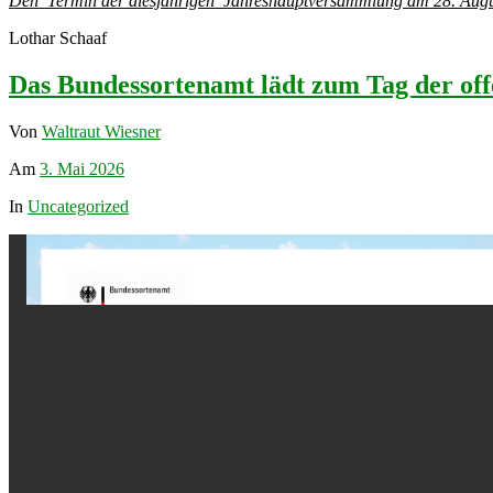
Den Termin der diesjährigen Jahreshauptversammlung am 28. August 
Lothar Schaaf
Das Bundessortenamt lädt zum Tag der off
Von
Waltraut Wiesner
Am
3. Mai 2026
In
Uncategorized