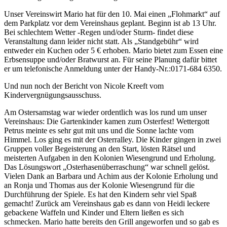
Unser Vereinswirt Mario hat für den 10. Mai einen „Flohmarkt“ auf
dem Parkplatz vor dem Vereinshaus geplant. Beginn ist ab 13 Uhr.
Bei schlechtem Wetter -Regen und/oder Sturm- findet diese
Veranstaltung dann leider nicht statt. Als „Standgebühr“ wird
entweder ein Kuchen oder 5 € erhoben. Mario bietet zum Essen eine
Erbsensuppe und/oder Bratwurst an. Für seine Planung dafür bittet
er um telefonische Anmeldung unter der Handy-Nr.:0171-684 6350.
Und nun noch der Bericht von Nicole Kreeft vom
Kindervergnügungsausschuss.
Am Ostersamstag war wieder ordentlich was los rund um unser
Vereinshaus: Die Gartenkinder kamen zum Osterfest! Wettergott
Petrus meinte es sehr gut mit uns und die Sonne lachte vom
Himmel. Los ging es mit der Osterralley. Die Kinder gingen in zwei
Gruppen voller Begeisterung an den Start, lösten Rätsel und
meisterten Aufgaben in den Kolonien Wiesengrund und Erholung.
Das Lösungswort „Osterhasenüberraschung“ war schnell gelöst.
Vielen Dank an Barbara und Achim aus der Kolonie Erholung und
an Ronja und Thomas aus der Kolonie Wiesengrund für die
Durchführung der Spiele. Es hat den Kindern sehr viel Spaß
gemacht! Zurück am Vereinshaus gab es dann von Heidi leckere
gebackene Waffeln und Kinder und Eltern ließen es sich
schmecken. Mario hatte bereits den Grill angeworfen und so gab es