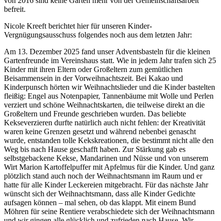
von 2016 sind keine Gärten mehr von der Gemeinschaftsarbeit
befreit.
Nicole Kreeft berichtet hier für unseren Kinder-
Vergnügungsausschuss folgendes noch aus dem letzten Jahr:
Am 13. Dezember 2025 fand unser Adventsbasteln für die kleinen
Gartenfreunde im Vereinshaus statt. Wie in jedem Jahr trafen sich 25
Kinder mit ihren Eltern oder Großeltern zum gemütlichen
Beisammensein in der Vorweihnachtszeit. Bei Kakao und
Kinderpunsch hörten wir Weihnachtslieder und die Kinder bastelten
fleißig: Engel aus Notenpapier, Tannenbäume mit Wolle und Perlen
verziert und schöne Weihnachtskarten, die teilweise direkt an die
Großeltern und Freunde geschrieben wurden. Das beliebte
Kekseverzieren durfte natürlich auch nicht fehlen: der Kreativität
waren keine Grenzen gesetzt und während nebenbei genascht
wurde, entstanden tolle Kekskreationen, die bestimmt nicht alle den
Weg bis nach Hause geschafft haben. Zur Stärkung gab es
selbstgebackene Kekse, Mandarinen und Nüsse und von unserem
Wirt Marion Kartoffelpuffer mit Apfelmus für die Kinder. Und ganz
plötzlich stand auch noch der Weihnachtsmann im Raum und er
hatte für alle Kinder Leckereien mitgebracht. Für das nächste Jahr
wünscht sich der Weihnachtsmann, dass alle Kinder Gedichte
aufsagen können – mal sehen, ob das klappt. Mit einem Bund
Möhren für seine Rentiere verabschiedete sich der Weihnachtsmann
und wir gingen alle glücklich und zufrieden nach Hause. Wir