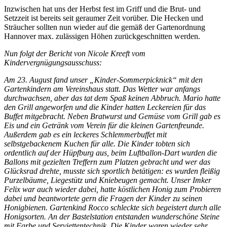
Inzwischen hat uns der Herbst fest im Griff und die Brut- und
Setzzeit ist bereits seit geraumer Zeit vorüber. Die Hecken und
Sträucher sollten nun wieder auf die gemäß der Gartenordnung
Hannover max. zulässigen Höhen zurückgeschnitten werden.
Nun folgt der Bericht von Nicole Kreeft vom
Kindervergnügungsausschuss:
Am 23. August fand unser „Kinder-Sommerpicknick“ mit den
Gartenkindern am Vereinshaus statt. Das Wetter war anfangs
durchwachsen, aber das tat dem Spaß keinen Abbruch. Mario hatte
den Grill angeworfen und die Kinder hatten Leckereien für das
Buffet mitgebracht. Neben Bratwurst und Gemüse vom Grill gab es
Eis und ein Getränk vom Verein für die kleinen Gartenfreunde.
Außerdem gab es ein leckeres Schlemmerbuffet mit
selbstgebackenem Kuchen für alle. Die Kinder tobten sich
ordentlich auf der Hüpfburg aus, beim Luftballon-Dart wurden die
Ballons mit gezielten Treffern zum Platzen gebracht und wer das
Glücksrad drehte, musste sich sportlich betätigen: es wurden fleißig
Purzelbäume, Liegestütz und Kniebeugen gemacht. Unser Imker
Felix war auch wieder dabei, hatte köstlichen Honig zum Probieren
dabei und beantwortete gern die Fragen der Kinder zu seinen
Honigbienen. Gartenkind Rocco schleckte sich begeistert durch alle
Honigsorten. An der Bastelstation entstanden wunderschöne Steine
mit Farbe und Serviettentechnik. Die Kinder waren wieder sehr