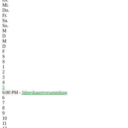
Mi.
Do.
Fr.
Sa.
So.
M
D
M
D
F
S
S
1
2
3
4
5
6:00 PM -
Jahreshauptversammlung
6
7
8
9
10
11