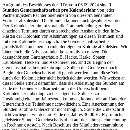
Aufgrund des Beschlusses der JHV vom 06.09.2024 sind
3
Stunden Gemeinschaftsarbeit pro Kalenderjahr
von jeder
Pächterin/jedem Pächter oder einem von dieser/m benannten
Vertreter abzuleisten. Die Stunden können auch gesplittet werden.
Der Kolonieleiter nimmt vorab die Garteneinteilung zu den
einzelnen Terminen durch entsprechenden Aushang in den Info-
Kästen der Kolonien vor. Abstimmungen zu diesen Terminen sind
mit dem Kolonieleiter möglich. Die Gemeinschaftsarbeit ist
grundsätzlich an einem Termin der eigenen Kolonie abzuleisten. Wir
bitten euch, die Arbeitsstunden konstruktiv zu nutzen. Die
dazugehörigen Gartengeräte, z.B. Hacke, Harke, Spaten,
Laubbesen, Hecken- und Astscheren etc. sind zu Beginn der
Gemeinschaftsarbeit mitzubringen. Sollten die Geräte erst nach
Beginn der Gemeinschaftsarbeit geholt werden, kann diese Zeit
durch den Kolonieleiter nicht berücksichtigt werden. Wir weisen an
dieser Stelle erneut darauf hin, dass die Ableistung der Stunden am
Ende der Gemeinschaftsarbeit durch die Unterschrift beim
Kolonieleiter unbedingt zu bestätigen ist. Sollte es zu
Unstimmigkeiten am Jahresende kommen, können wir an Hand der
Unterschrift die Teilnahme nachvollziehen. Eine Anerkennung der
Stunden ist ohne Unterschrift nicht möglich. Sollte die Unterschrift
nicht vorliegen, werden am Ende des Jahres 30,00 EUR pro nicht
geleisteter Stunde Gemeinschaftsarbeit auf der Jahrespachtrechnung
in Rechnung gestellt. Nach Beschluss der Mitgliederversammlung